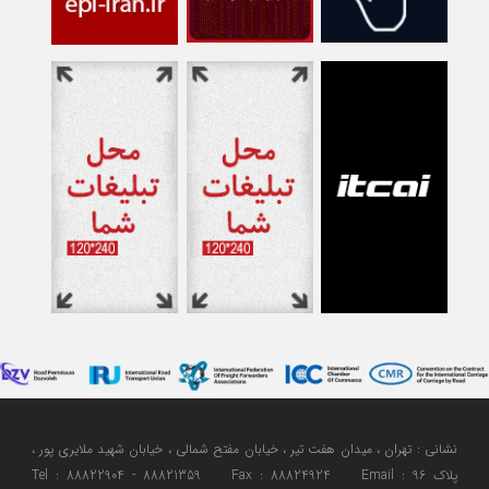
نشانی : تهران ، میدان هفت تیر ، خیابان مفتح شمالی ، خیابان شهید ملایری پور ،
پلاک 96 Tel : 88822904 - 88821359 Fax : 88824924 Email :