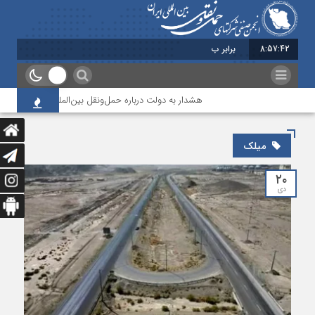
8:57:43
برابر با : Friday - 7 August - 2026
هشدار به دولت درباره حمل‌ونقل بین‌المللی؛ شرکت‌ها زیر ف
میلک
۲۰
دی