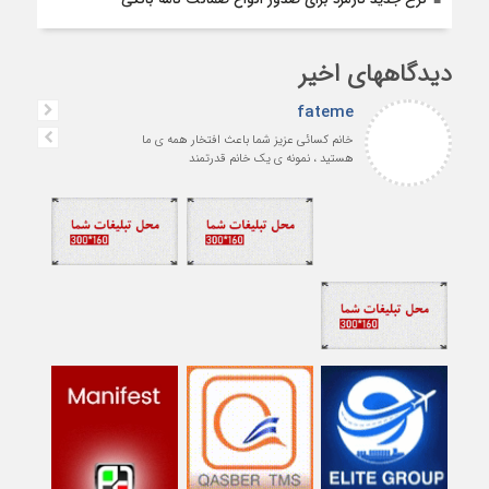
دیدگاههای اخیر
fateme
خانم کسائی عزیز شما باعث افتخار همه ی ما
هستید ، نمونه ی یک خانم قدرتمند