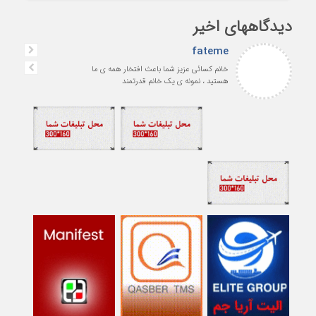
دیدگاههای اخیر
fateme
خانم کسائی عزیز شما باعث افتخار همه ی ما
هستید ، نمونه ی یک خانم قدرتمند