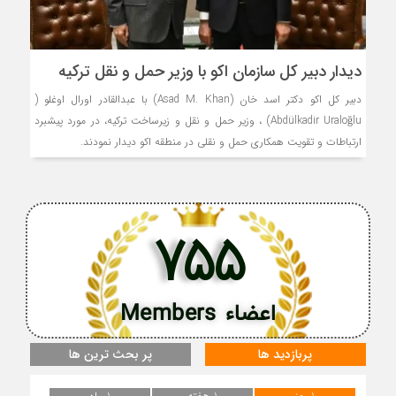
دیدار دبیر کل سازمان اکو با وزیر حمل و نقل ترکیه
دبیر کل اکو دكتر اسد خان (Asad M. Khan) با عبدالقادر اورال اوغلو (
Abdülkadir Uraloğlu) ، وزیر حمل و نقل و زیرساخت ترکیه، در مورد پیشبرد
ارتباطات و تقویت همکاری حمل و نقلی در منطقه اکو دیدار نمودند.
755
اعضاء Members
پربازدید ها
پر بحث ترین ها