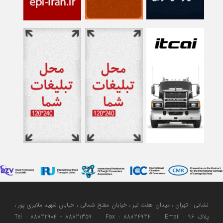
نشانی : تهران ، میدان هفت تیر ، خیابان مفتح شمالی ، خیابان شهید ملایری پور ،
پلاک 96 Tel : 88822904 - 88821359 Fax : 88824924 Email :