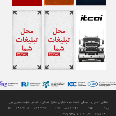
نشانی : تهران ، میدان هفت تیر ، خیابان مفتح شمالی ، خیابان شهید ملایری پور ،
پلاک 96 Tel : 88822904 - 88821359 Fax : 88824924 Email :
info@itcai.ir P.o Box : 1575643111