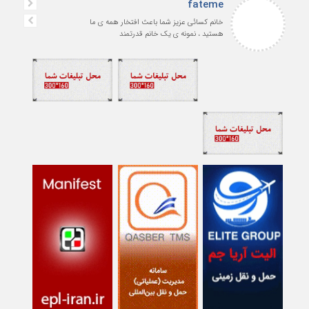
fateme
خانم کسائی عزیز شما باعث افتخار همه ی ما
هستید ، نمونه ی یک خانم قدرتمند