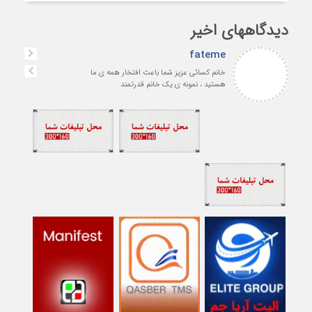
دیدگاههای اخیر
fateme
خانم کسائی عزیز شما باعث افتخار همه ی ما
هستید ، نمونه ی یک خانم قدرتمند