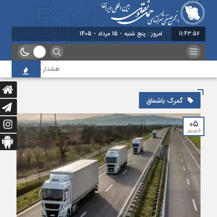
11:43:56
امروز : پنج شنبه - 15 مرداد - 1405
هشدار به دولت درباره حمل
گمرک باشماق
۰۵
شهریور