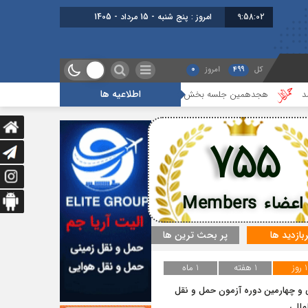
9:58:02
امروز : پنج شنبه - 15 مرداد - 1405
کل
499
امروز
0
اطلاعیه ها
جدهمین جلسه بخش جاده ای برگزار شد
گزارشی از آخرین جلسه بخش گمرک 
755
اعضاء Members
ربازدید ها
پر بحث ترین ها
1 روز
1 هفته
1 ماه
و چهارمین دوره آزمون حمل و نقل
مللی