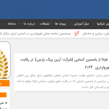
ور شرکتها
مرکز آموزش
پیوند ها
تبلیغات
درباره ما
سامانه
و جاده‌ای
بیستمین جلسه بخش فورواردری در انجمن ایران برگزار شد
ه
 فیاتا از یاسمین کسایی (شرکت آرین پیک پارس) در رقابت
اردری 2024
جمن ایران، اعضای هیئت مدیره انجمن صنفی شرکتهای حمل ونقل بین المللی
مردادماه، طی مراسمی از یاسمین کسایی که در رقابت های جهانی سازمان فیاتا موفق به اخذ
پ
 و قدردانی قرار دادند.
سی 
بین ال