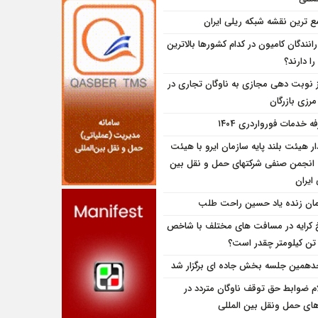
ع ترین نقشه شبکه ریلی ایران
انندگان کامیون در کدام کشورها بالاترین
را دارند؟
ز نوبت دهی مجازی به ناوگان تجاری در
 مرزی بازرگان
ه خدمات فورواردری ۱۴۰4
ار هیئت بلند پایه سازمان ایرو با هیئت
 انجمن صنفی شرکتهای حمل و نقل بین
 ایران
مان زنده یاد حسین راحت طلب
 کرایه در مسافت‌ های مختلف با شاخص
تن کیلومتر چقدر است؟
همین جلسه بخش جاده ای برگزار شد
ام ضوابط حق توقف ناوگان متردد در
اى حمل ونقل بين المللى