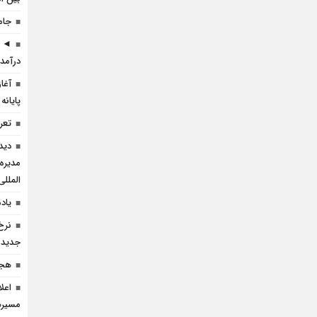
جام
◄ ر
درآمد 
آغا
پایانه
تعرف
دید
مدیره
المللی
یاد
نرخ
جدید 
هجد
اعل
مسيره