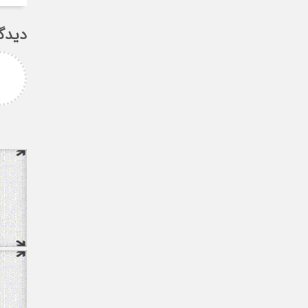
دیدگ
امزاده
علی سلیمانی
رامی جناب میرحسینی
جناب دکتر مهدی میر حسینی عزیز
آرزوی موفقیت و سلامتی
دوست عزیز انتخاب بجا و شایسته
دارم ارادتمند شما پیام
جنابعالی که نشان از درایت، لیاقت
 از دانشجویان
و توانمندی شما دا