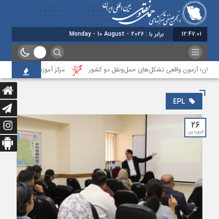
12:47:01
برابر با : Monday - 10 August - 2026
ازرگان؛ آزمون واقعی تشکل‌‌های حمل‌ونقل دو کشور
مرکز آموزش انجمن ایران، نخ
EPL
۲۶
فروردین