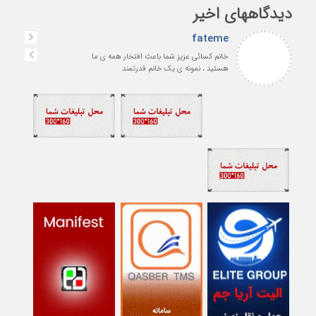
دیدگاههای اخیر
fateme
خانم کسائی عزیز شما باعث افتخار همه ی ما
هستید ، نمونه ی یک خانم قدرتمند