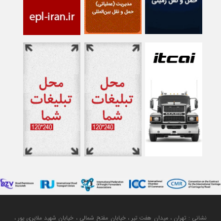
نشانی : تهران ، میدان هفت تیر ، خیابان مفتح شمالی ، خیابان شهید ملایری پور ،