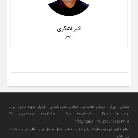
اکبر لشگری
بازرس
نشانی : تهران ، میدان هفت تیر ، خیابان مفتح شمالی ، خیابان شهید ملایری پور ،
پلاک 96 Tel : 88822904 - 88821359 Fax : 88824924 Email :
info@itcai.ir P.o Box : 1575643111
تمام حقوق اين وب‌سايت برای انجمن صنفی حمل و نقل بین المللی ایران محفوظ
می باشد