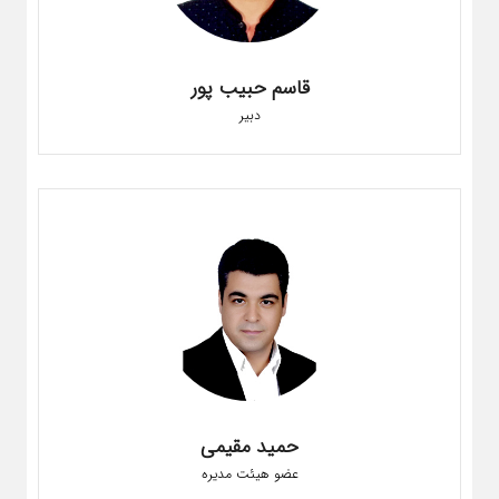
قاسم حبیب پور
دبیر
حمید مقیمی
عضو هیئت مدیره