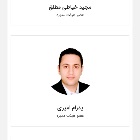
مجید خیاطی مطلق
عضو هیئت مدیره
پدرام امیری
عضو هیئت مدیره