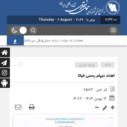
11:43:01
برابر با : Thursday - 6 August - 2026
هشدار به دولت درباره حمل‌ونقل بین‌المللی؛ شرکت‌ها زیر فشا
خانه
ویژه خبری
2
اهداء دیپلم رسمی فیاتا
کد خبر : 7583
۱۹ بهمن ۱۴۰۴ - ۱۴:۲۶