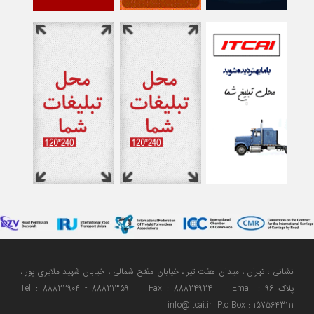
نشانی : تهران ، میدان هفت تیر ، خیابان مفتح شمالی ، خیابان شهید ملایری پور ،
پلاک 96 Tel : 88822904 - 88821359 Fax : 88824924 Email :
info@itcai.ir P.o Box : 1575643111