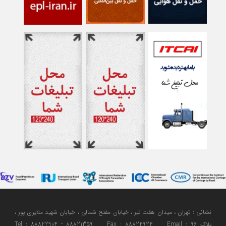
نشانی : تهران ، میدان هفت تیر ، خیابان مفتح شمالی ، خیابان شهید ملایری پور ،
پلاک 96 Tel : 88822904 - 88821359 Fax : 88824924 Email :