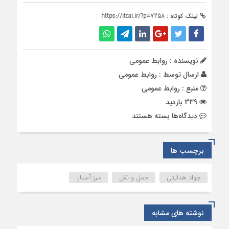
لینک کوتاه :
https://itcai.ir/?p=7258
نویسنده : روابط عمومی
ارسال توسط :
روابط عمومی
منبع : روابط عمومی
339 بازدید
برای
دیدگاه‌ها
بسته هستند
بررسی
روند
ترانزیت
برچسب ها
و
تسهیل
جواد هدایتی
حمل و نقل
مرز آستارا
تردد
ناوگان
حمل‌ونقل
نوشته های مشابه
در
مرز