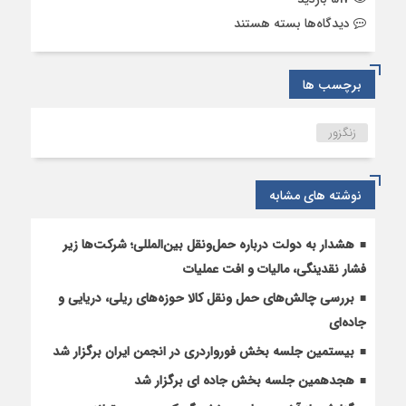
برای
دیدگاه‌ها
بسته هستند
راه
تازه
آذربایجان-
برچسب ها
ارمنستان،
مسیر
زنگزور
ایران
به
اروپا
نوشته های مشابه
را
قفل
می‌کند؟
هشدار به دولت درباره حمل‌ونقل بین‌المللی؛ شرکت‌ها زیر
فشار نقدینگی، مالیات و افت عملیات
بررسی چالش‌های حمل ونقل کالا حوزه‌های ریلی، دریایی و
جاده‌ای
بیستمین جلسه بخش فورواردری در انجمن ایران برگزار شد
هجدهمین جلسه بخش جاده ای برگزار شد