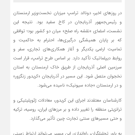
در روزهای اخیر، دونالد ترامپ میزبان نخست‌وزیر ارمنستان
و رئیس‌جمهور آذربایجان در کاخ سفید بود. نتیجه این
نشست، امضای «نقشه راه صلح» میان دو کشور بود؛ توافقی
که بر پایان همیشگی درگیری‌ها، احترام به حاکمیت و
تمامیت ارضی یکدیگر و آغاز همکاری‌های تجاری، سفر و
روابط دیپلماتیک تأکید دارد. بر اساس طرح ترامپ، قرار است
سرزمین اصلی آذربایجان از طریق خاک ارمنستان به استان
نخجوان متصل شود. این مسیر در آذربایجان «کریدور زنگزور»
و در ارمنستان «جاده سیونیک» نامیده می‌شود.
کارشناسان معتقدند اجرای این کریدور، معادلات ژئوپلیتیکی و
ترانزیتی منطقه را تغییر داده و بر مرزهای ایران، روسیه، ترکیه
و حتی مسیرهای سنتی تجارت چین تأثیر می‌گذارد.
به باور تحلیلگران، راه‌اندازی این مسیر می‌تواند ارتباط زمینی