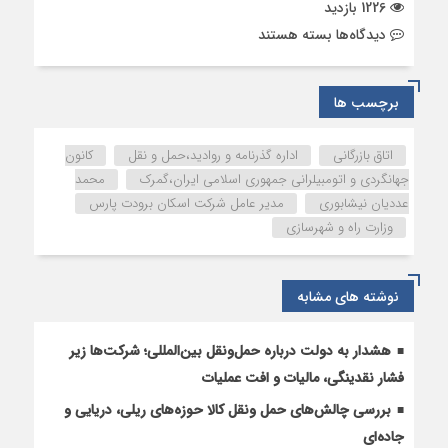
1226 بازدید
برای
دیدگاه‌ها
بسته هستند
رونق
ترانزیت
با
برچسب ها
تسهیل
مالیات
اتاق بازرگانی
اداره گذرنامه و روادید،حمل و نقل
کانون
و
جهانگردی و اتومبیلرانی جمهوری اسلامی ایران،گمرک
محمد
صدور
عددیان نیشابوری
مدیر عامل شرکت اسکان برودت پارس
ویزا
وزارت راه و شهرسازی
نوشته های مشابه
هشدار به دولت درباره حمل‌ونقل بین‌المللی؛ شرکت‌ها زیر
فشار نقدینگی، مالیات و افت عملیات
بررسی چالش‌های حمل ونقل کالا حوزه‌های ریلی، دریایی و
جاده‌ای