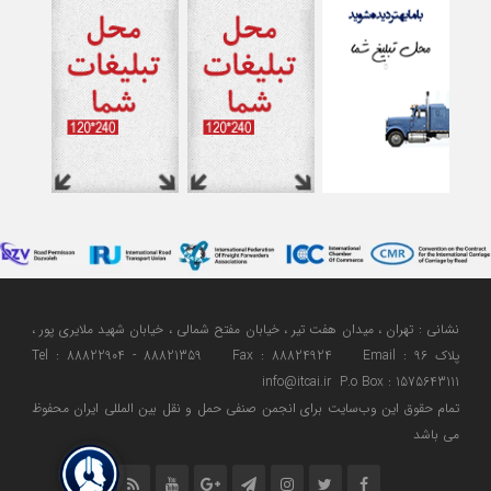
نشانی : تهران ، میدان هفت تیر ، خیابان مفتح شمالی ، خیابان شهید ملایری پور ،
پلاک 96 Tel : 88822904 - 88821359 Fax : 88824924 Email :
info@itcai.ir P.o Box : 1575643111
تمام حقوق اين وب‌سايت برای انجمن صنفی حمل و نقل بین المللی ایران محفوظ
می باشد