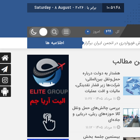
10:59:49
برابر با : Saturday - 8 August - 2026
کل
499
امروز
0
اطلاعیه ها
ن برگزار شد
هجدهمین جلسه بخش جاده ای برگزار شد
گزارشی از آ
ن مطالب
هشدار به دولت درباره
حمل‌ونقل بین‌المللی؛
شرکت‌ها زیر فشار نقدینگی،
مالیات و افت عملیات
۱۱ مرداد ۱۴۰۵ - ۱۱:۲۷
بررسی چالش‌های حمل ونقل
کالا حوزه‌های ریلی، دریایی و
جاده‌ای
۱۱ مرداد ۱۴۰۵ - ۱۱:۱۲
بیستمین جلسه بخش