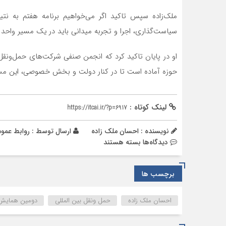
ملک‌زاده سپس تاکید اگر می‌خواهیم برنامه هفتم به نتی
سیاست‌گذاری، اجرا و تجربه میدانی باید در یک مسیر واحد 
او در پایان تاکید کرد که انجمن صنفی شرکت‌های حمل‌ونقل ب
حوزه آماده است تا در کنار دولت و بخش خصوصی، این مسیر
لینک کوتاه :
https://itcai.ir/?p=6917
نویسنده : احسان ملک زاده
ارسال توسط :
روابط عمو
برای
دیدگاه‌ها
بسته هستند
سیاست‌گذاری،
اجرا
برچسب ها
و
تجربه
میدانی
احسان ملک زاده
حمل ونقل بین المللی
دومین همایش 
باید
در