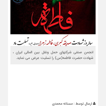
انجمن صنفی شرکتهای حمل ونقل بین المللی ایران ،
شهادت حضرت فاطمه(س) را تسلیت عرض می نماید.
لینک
کوتاه
:
itcai.ir/?
p=4398
ارسال توسط :
مستانه محمدی