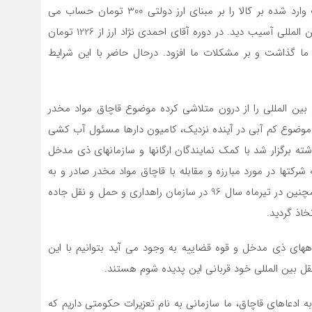
ارز تاثیرات جبران ناپذیری بر صنف ما داشت.سالها خسارت وارد شده بر کالا را بر مبنای ارز دولتی 300 تومان حساب می
کردند در حالی که ارز 800 تومان بود. باز هم حمل و نقل بین المللی آسیب دید. در دوره آقای احمدی نژاد ارز از 1226 تومان
 ما گذاشت و بر مشکلات ما افزود. درحال حاضر با این شرایط
 بین المللی را از درون متلاشی کرده موضوع قاچاق مواد مخدر
 موضوع کم آبی در آینده نزدیک، کامیون دارها مسئول آب کشی
. پیرو جلسه ای که 20 آبان سال گذشته برگزار شد با کمک نمایندگان ارگانها و سازمانهای ذی مدخل
شرکتها در مورد مبارزه و مقابله با قاچاق مواد مخدر صادر و به
شرکتها اعلام کردیم که این بخشنامه شامل 12 بخش بود. همچنین در تیرماه سال 96 در سازمان راهداری و حمل و نقل جاده
اذ گردید.
ههای ذی مدخل و قوه قضاییه به وجود می آید بتوانیم با این
قل بین المللی خود قربانی این پدیده شوم هستند.
ه ادعاهای قاچاق، ما سازمانی به نام تعزیرات حکومتی داریم که