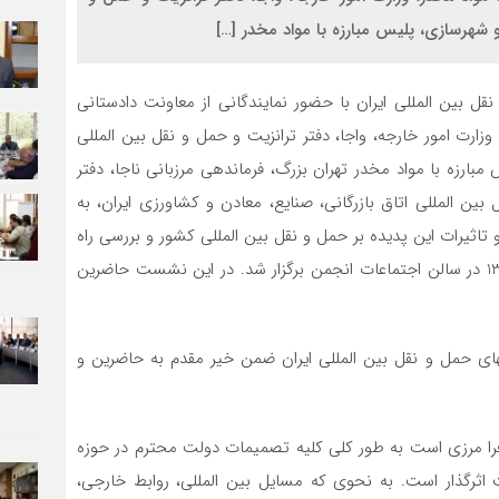
 شهرسازی، پلیس مبارزه با مواد مخدر […]
ین المللی ایران با حضور نمایندگانی از معاونت دادستانی
زارت امور خارجه، واجا، دفتر ترانزیت و حمل و نقل بین المللی
بارزه با مواد مخدر تهران بزرگ، فرماندهی مرزبانی ناجا، دفتر
 بین المللی اتاق بازرگانی، صنایع، معادن و کشاورزی ایران، به
اثیرات این پدیده بر حمل و نقل بین المللی کشور و بررسی راه
حلهای پیشنهاد شده روز سه شنبه مورخ 28 فرئرین ماه 1397 در سالن اجتماعات انجمن برگزار شد. در این نشست حاضرین
ی حمل و نقل بین المللی ایران ضمن خیر مقدم به حاضرین و
 فرا مرزی است به طور کلی کلیه تصمیمات دولت محترم در حوزه
رگذار است. به نحوی که مسایل بین المللی، روابط خارجی،