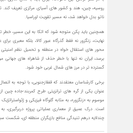
روسیه، چین، هند و کشور های آسیای مرکزی تعریف کند. تهرا
ناتو بدل خواهد شد، نه مسیر تقویت اوراسیا.
همچنین باید پکن متوجه شود که اتکا به این مسیر، خطر تحر
نهایت، زنگزور نه فقط گذرگاه عبور کالا، بلکه معبری بر
محور های استقلال خواه در منطقه و تحمیل نظم امنیتی ج
برسد، ایران نه تنها با خطر حذف از شاهراه های جهانی م
گسترده تر در مرز های شمال غربی خود شود.
برخی کارشناسان معتقدند که قفقازجنوبی، با توجه به اتصال
عنوان یکی از گره های ترانزیتی طرح کمربند-جاده چین از س
موسوم به «زنگزور»، به مثابه گلوگاه فیزیکی و ژئواستراتژ
است. درک عمیق از معماری عملیاتی پروژه دربرگیری، به وی
چندلایه درهم تنیدگی منافع بازیگران منطقه ای، شکست 