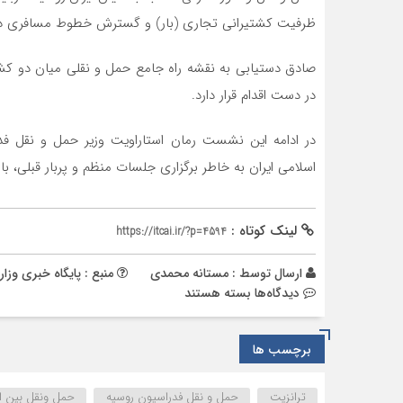
ظرفیت کشتیرانی تجاری (بار) و گسترش خطوط مسافری در د
صادق دستیابی به نقشه راه جامع حمل و نقلی میان دو کشو
در دست اقدام قرار دارد.
در ادامه این نشست رمان استاراویت وزیر حمل و نقل فد
اسلامی ایران به خاطر برگزاری جلسات منظم و پربار قبلی، با
لینک کوتاه :
https://itcai.ir/?p=4594
ارسال توسط :
مستانه محمدی
منبع : پایگاه خبری وزا
برای
دیدگاه‌ها
بسته هستند
وزیر
راه
برچسب ها
و
شهرسازی:
هدف
ترانزیت
حمل و نقل فدراسیون روسیه
حمل ونقل بین ال