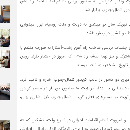
ت ویدیو کنفرانس به منظور بررسی تفاهم‌نامه ساخت راه آهن
ور شمال-جنوب برگزار شد.
بریک سال نو میلادی به دولت و ملت روسیه، ابراز امیدواری
ط دو کشور در پیش باشد.
اری جلسات بررسی ساخت راه آهن رشت-آستارا به صورت منظم با
حضور نمایندگان دو کشور به تنظیم تفاهم‌نامه همکاری مشترک و نیز تهیه نقشه راه ۲۰۲۵ که امروز در اختیار طرف روس
 در تاریخ مشخص به امضا برسند.
یان دو کشور در قالب کریدور شمال-جنوب اشاره و تاکید کرد:
طبق توافقات انجام شده میان دو کشور در سنوات گذشته، دستیابی به هدف ترانزیت ۱۰ میلیون تن بار در مسیر کریدور
و باید ظرفیت ۲۰ میلیون تنی ترانزیت در مسیرهای فعلی کریدور شمال-جنوب ذیل شقوق ریلی،
 ضرورت انجام اقدامات اجرایی در اسرع وقت، تشکیل کمیته
ان، لزوم تسهیل صدور ویزا برای رانندگان ناوگان ایرانی، افزایش