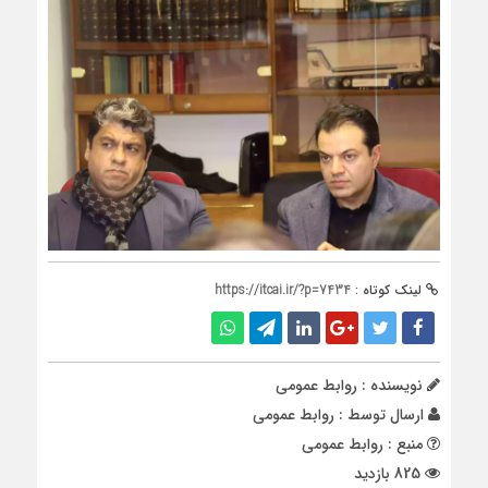
لینک کوتاه :
https://itcai.ir/?p=7434
نویسنده : روابط عمومی
ارسال توسط :
روابط عمومی
منبع : روابط عمومی
825 بازدید