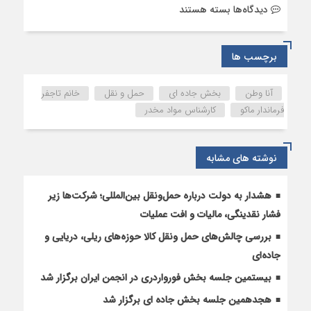
برای
دیدگاه‌ها
بسته هستند
پیگیری
مشکلات
مرز
برچسب ها
بازرگان
و
آنا وطن
بخش جاده ای
حمل و نقل
خانم تاجفر
بهبود
فرماندار ماکو
کارشناس مواد مخدر
تردد
کامیون‌ها
در
نوشته های مشابه
سومین
جلسه
بخش
هشدار به دولت درباره حمل‌ونقل بین‌المللی؛ شرکت‌ها زیر
حمل‌ونقل
فشار نقدینگی، مالیات و افت عملیات
جاده‌ای
بررسی چالش‌های حمل ونقل کالا حوزه‌های ریلی، دریایی و
انجمن
جاده‌ای
بیستمین جلسه بخش فورواردری در انجمن ایران برگزار شد
هجدهمین جلسه بخش جاده ای برگزار شد