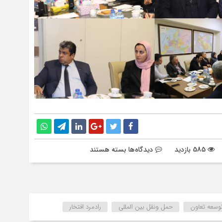
برای
585 بازدید
دیدگاه‌ها
بسته هستند
گزارشی
از
آخرین
جلسه
بخش
وسعه تعاون
حمل ونقل بین المللی
رادمرد افتخار
جاده