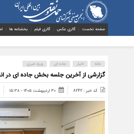
صفحه نخست
گالری عکس
گالری فیلم
بخشنامه ها
ام
هشدار به دولت دربار
خانه
اخبار
جاده ای
ویژه خبری
گزارشی از آخرین جلسه بخش جاده ای در انج
کد خبر : 8242
۳۰ اردیبهشت ۱۴۰۵ - ۱۵:۳۸