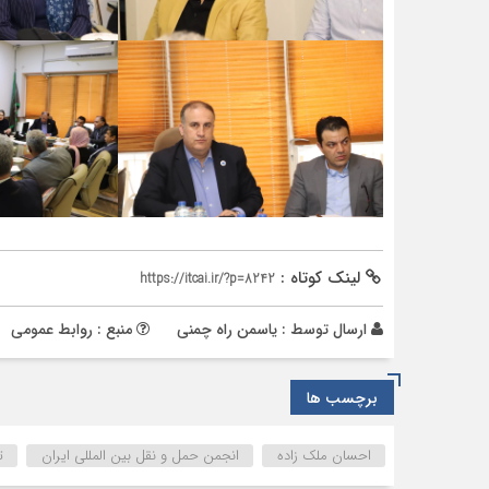
لینک کوتاه :
https://itcai.ir/?p=8242
ارسال توسط :
یاسمن راه چمنی
منبع : روابط عمومی
برچسب ها
احسان ملک زاده
انجمن حمل و نقل بین المللی ایران
ت