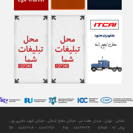
نشانی : تهران ، میدان هفت تیر ، خیابان مفتح شمالی ، خیابان شهید ملایری پور ،
پلاک 96 Tel : 88822904 - 88821359 Fax : 88824924 Email :