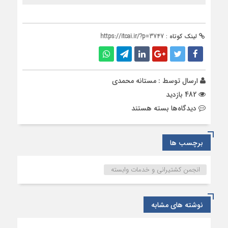
لینک کوتاه :
https://itcai.ir/?p=3747
ارسال توسط :
مستانه محمدی
482 بازدید
برای
دیدگاه‌ها
بسته هستند
استمهال
و
تعویق
برچسب ها
تصمیم
گیری
انجمن کشتیرانی و خدمات وابسته
موضوع
تسویه
ارزی
نوشته های مشابه
صورت
حساب