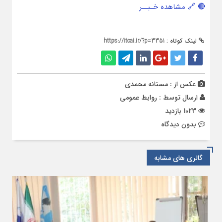
🔴 🔗 مشاهده خـبــر
لینک کوتاه :
https://itcai.ir/?p=3351
عکس از : مستانه محمدی
ارسال توسط :
روابط عمومی
1023 بازدید
بدون دیدگاه
گالری های مشابه