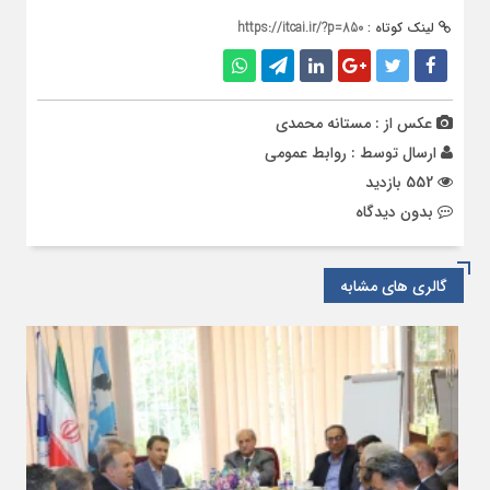
لینک کوتاه :
https://itcai.ir/?p=850
عکس از : مستانه محمدی
ارسال توسط :
روابط عمومی
552 بازدید
بدون دیدگاه
گالری های مشابه