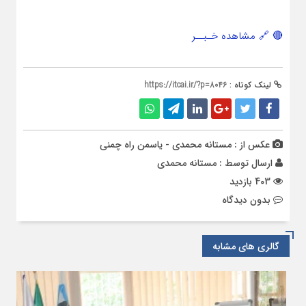
🔴 🔗 مشاهده خـبــر
لینک کوتاه :
https://itcai.ir/?p=8046
عکس از : مستانه محمدی - یاسمن راه چمنی
ارسال توسط :
مستانه محمدی
403 بازدید
بدون دیدگاه
گالری های مشابه