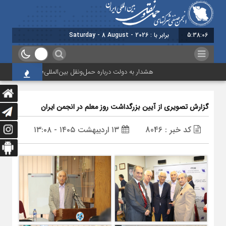
5:38:07
برابر با : Saturday - 8 August - 2026
هشدار به دولت درباره حمل‌ونقل بین‌المللی؛ شرکت‌ها زیر فشار نقدینگی
گزارش تصویری از آیین بزرگداشت روز معلم در انجمن ایران
کد خبر : 8046
۱۳ اردیبهشت ۱۴۰۵ - ۱۳:۰۸