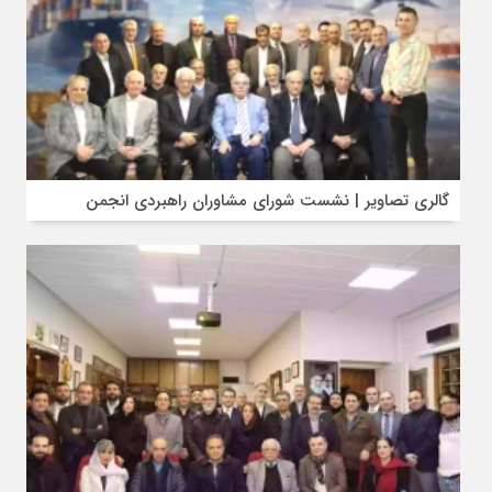
گالری تصاویر | نشست شورای مشاوران راهبردی انجمن