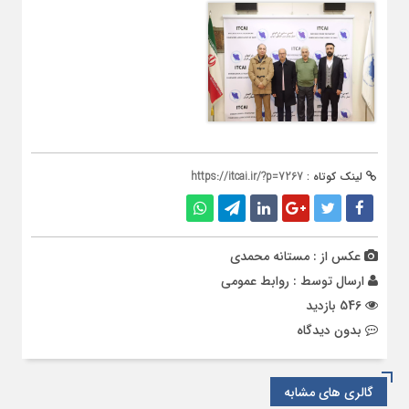
لینک کوتاه :
https://itcai.ir/?p=7267
عکس از : مستانه محمدی
ارسال توسط :
روابط عمومی
546 بازدید
بدون دیدگاه
گالری های مشابه