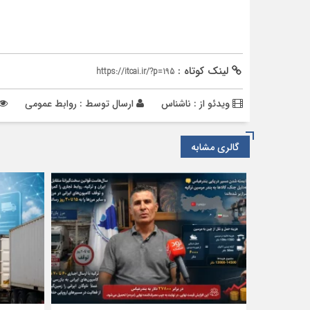
لینک کوتاه :
https://itcai.ir/?p=195
ویدئو از : ناشناس
ارسال توسط :
روابط عمومی
گالری مشابه