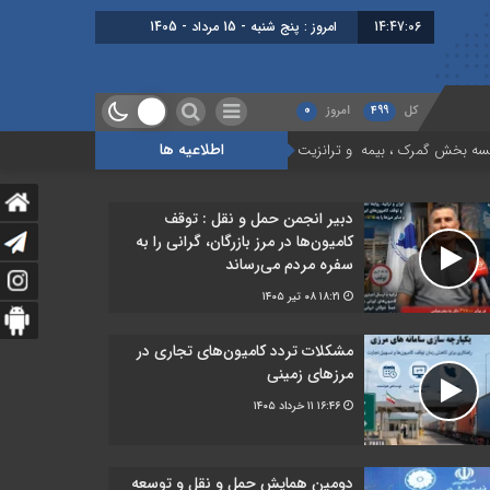
14:47:06
امروز : پنج شنبه - 15 مرداد - 1405
کل
499
امروز
0
اطلاعیه ها
 ، بیمه و ترانزیت
درس‌هایی از یک بحران برای آینده حمل‌ونقل بین‌المللی ای
دبیر انجمن حمل‌ و نقل : توقف
کامیون‌ها در مرز بازرگان، گرانی را به
سفره مردم می‌رساند
۱۸:۲۱
۰۸ تیر ۱۴۰۵
مشکلات تردد کامیون‌های تجاری در
مرز‌های زمینی
۱۶:۴۶
۱۱ خرداد ۱۴۰۵
دومین همایش حمل و نقل و توسعه