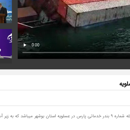
لویه
نام این کشتی «آنیل» بوده و متعلق به کشور تانزانیا در اسکله شماره ۹ بندر خدماتی پارس در عسلو