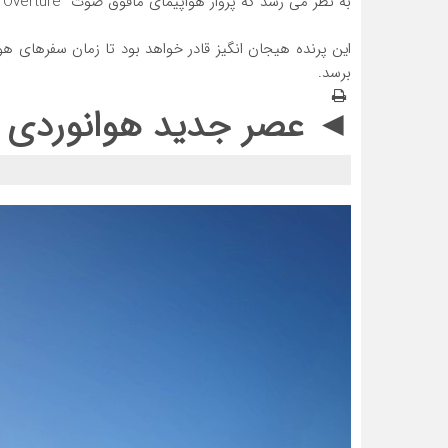
به نظر می رسد که پرواز هواپیمای مافوق صوت “Boom Overture”، آغاز گر عصر جدید هوانوردی در قرن 21 باشد.
برسد.
◄ عصر جدید هوانوردی با