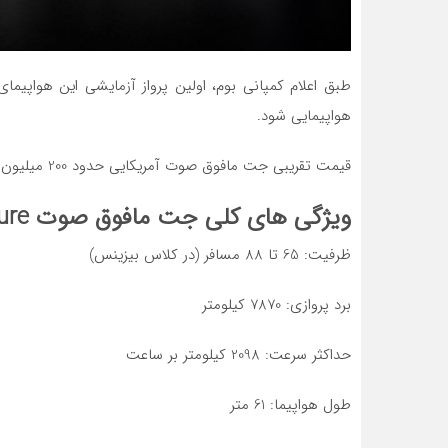
هواپیمایی شود.
قیمت تقریبی جت مافوق صوت آمریکایی حدود 200 میلیون دلار تخمین زده شده است.
ویژگی های کلی جت مافوق صوت Overture
ظرفیت: 65 تا 88 مسافر (در کلاس بیزینس)
برد پروازی: 7870 کیلومتر
حداکثر سرعت: 2098 کیلومتر بر ساعت
طول هواپیما: 61 متر