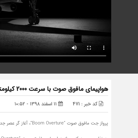
هواپیمای مافوق صوت با سرعت 2000 کیلومتر بر ساعت
کد خبر : 471
۱۱ اسفند ۱۳۹۸ - ۱۰:۵۲
پرواز جت مافوق صوت “Boom Overture”، آغاز گر عصر جدید هوانوردی قرن 21