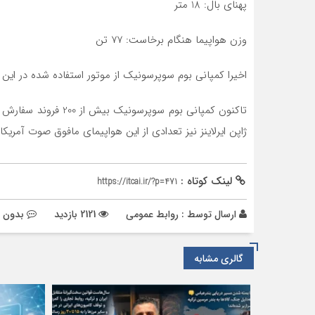
پهنای بال: 18 متر
وزن هواپیما هنگام برخاست: 77 تن
اخیرا کمپانی بوم سوپرسونیک از موتور استفاده شده در این هواپیمای مافوق صوت ب
تاکنون کمپانی بوم 
ژاپن ایرلاینز نیز تعدادی از این هواپیمای مافوق صوت آمریک
لینک کوتاه :
https://itcai.ir/?p=471
ارسال توسط :
روابط عمومی
2121 بازدید
بدون د
گالری مشابه