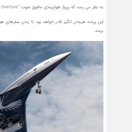
به نظر می رسد که پرواز هواپیمای مافوق صوت “Boom Overture”، آغاز گر عصر جدید هوانوردی در قرن 21 باشد.
برسد.