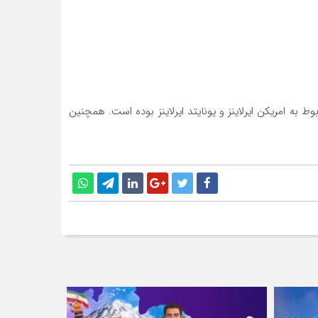
یافت شده مربوط به امریکن ایرلاینز و یونایتد ایرلاینز بوده است. همچنین