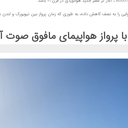
 پرواز هواپیمای مافوق صوت آم