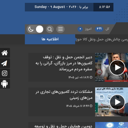
8:12:57
برابر با : Sunday - 9 August - 2026
کل
499
امروز
0
اطلاعیه ها
ا حوزه‌های ریلی، دریایی و جاده‌ای
بیستمین جلسه بخش فورواردری در انجمن ا
دبیر انجمن حمل‌ و نقل : توقف
کامیون‌ها در مرز بازرگان، گرانی را به
سفره مردم می‌رساند
۱۸:۲۱
۰۸ تیر ۱۴۰۵
مشکلات تردد کامیون‌های تجاری در
مرز‌های زمینی
۱۶:۴۶
۱۱ خرداد ۱۴۰۵
دومین همایش حمل و نقل و توسعه