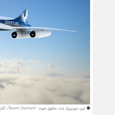
تین نیوز
پرواز جت مافوق صوت “Boom Overture”، آغاز گر عصر جدید هوانوردی قرن 21