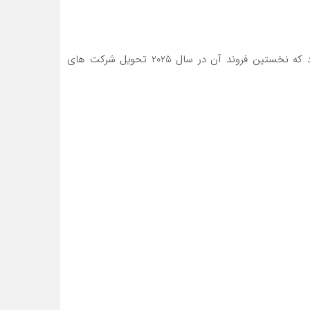
طبق اعلام کمپانی بوم، اولین پرواز آزمایشی این هواپیمای مافوق صوت بوم اورچر در سال 2024 انجام خواهد شد و احتمال می رود که نخستین فروند آن در سال 2025 تحویل شرکت های