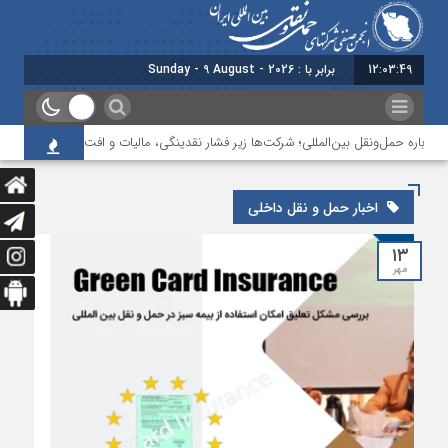
12:03:49
امروز : یکشنبه - 18
رباره حمل‌ونقل بین‌المللی؛ شرکت‌ها زیر فشار نقدینگی، مالیات و افت عملیات
ب
اخبار حمل و نقل داخلی
۱۳
مهر