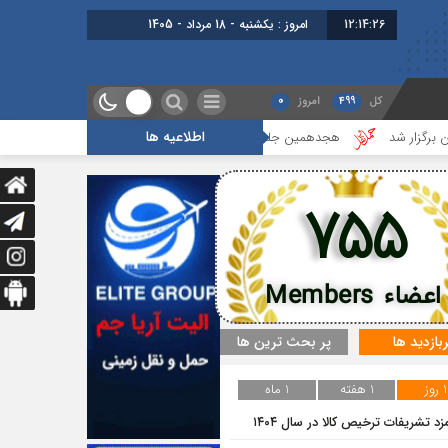
12:14:26
امروز : یکشنبه - 18 مرداد - 1405
کل
499
امروز
0
اطلاعیه ها
د
هجدهمین جلسه بخش جاده ای برگزار شد
گزارشی از آخرین جلسه 
755
اعضاء Members
ربازدید ها
پر بحث ترین ها
1 روز
1 هفته
1 ماه
زد تشریفات ترخیص کالا در سال ۱۴۰۴