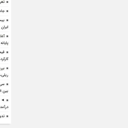
تعرف
جام
بیس
ایران 
آغا
پایانه
قیم
کارکرده 
برر
ریلی، 
سی 
بین ال
◄ ر
درآمد 
تدو