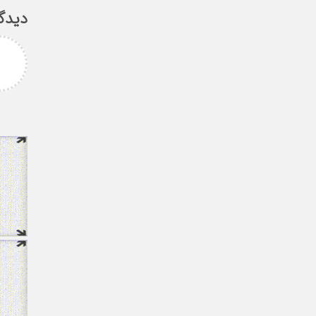
دیدگ
امزاده
علی سلیمانی
رامی جناب میرحسینی
جناب دکتر مهدی میر حسینی عزیز
آرزوی موفقیت و سلامتی
دوست عزیز انتخاب بجا و شایسته
دارم ارادتمند شما پیام
جنابعالی که نشان از درایت، لیاقت
 از دانشجویان
و توانمندی شما دا