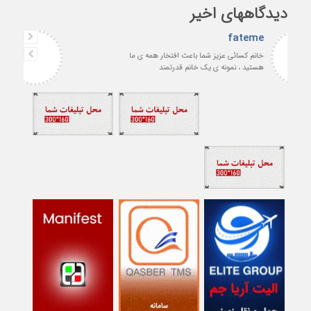
دیدگاههای اخیر
fateme
خانم کسائی عزیز شما باعث افتخار همه ی ما
هستید ، نمونه ی یک خانم قدرتمند