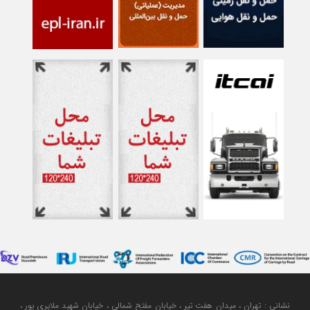
نشانی : تهران ، میدان هفت تیر ، خیابان مفتح شمالی ، خیابان شهید ملایری پور ،