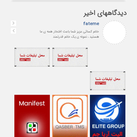
دیدگاههای اخیر
fateme
خانم کسائی عزیز شما باعث افتخار همه ی ما
هستید ، نمونه ی یک خانم قدرتمند