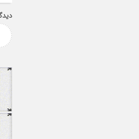
دیدگ
لیمانی
fateme
ر مهدی میر حسینی عزیز
خانم کسائی عزیز شما باعث افتخار
ز انتخاب بجا و شایسته
همه ی ما هستید ، نمونه ی یک
 که نشان از درایت، لیاقت
خانم قدرتمند
دی شما دا