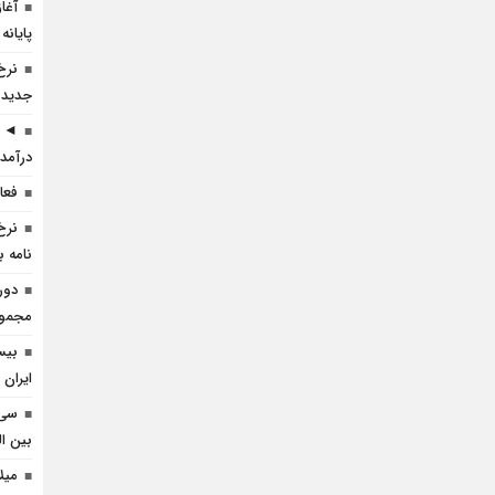
آغا
پایانه
نرخ
جدید 
◄ ر
درآمد 
فعا
نرخ
نامه ب
دور
مجموعه
بیس
ایران 
سی 
بین ال
میل