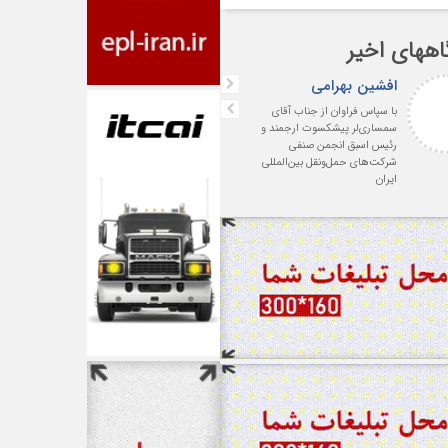
اههای اخیر
افشین بهرامی
واعظی
با سپاس فراوان از جناب آقای
درود . با آرزوی موفقیت روزافز
سمساری‌لر پیشکسوت ارجمند و
برای حضرتعالی و صنف شرکت‌
رئیس اسبق انجمن صنفی
حمل و نقل بین المللی
شرکت‌های حمل‌ونقل بین‌المللی
ایران