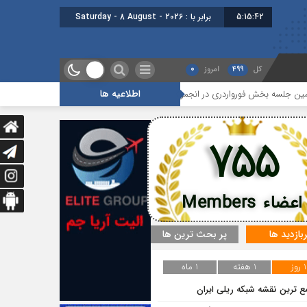
5:15:42
برابر با : Saturday - 8 August - 2026
کل
499
امروز
0
اطلاعیه ها
خش فورواردری در انجمن ایران برگزار شد
هجدهمین جلسه بخش جاده ای برگ
755
اعضاء Members
ربازدید ها
پر بحث ترین ها
1 روز
1 هفته
1 ماه
ع ترین نقشه شبکه ریلی ایران