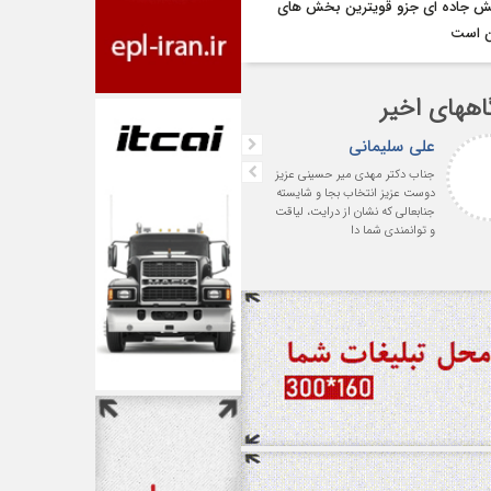
 جاده ای جزو قویترین بخش های
ن است
اههای اخیر
علی سلیمانی
fateme
جناب دکتر مهدی میر حسینی عزیز
خانم کسائی عزیز شما باعث افت
دوست عزیز انتخاب بجا و شایسته
همه ی ما هستید ، نمونه ی ی
جنابعالی که نشان از درایت، لیاقت
خانم قدرتمند
و توانمندی شما دا