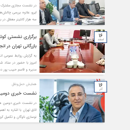
در نشست مجازی مشترک میان
ایرو، علاوه بررسی چالش‌
سه هزار کانتینر معطل در 
۱۶
برگزاری نشستی کوتا
اسفند
بازرگانی تهران در ان
به گزارش روابط عمومی ان
امروز با حضور در ستاد ش
مدیره و قاسم حبیب پور دبیر
۱۶
همایش حمل‌ونقل
آذر
نشست خبری دومین 
در نشست خبری دومین هما
اتاق تهران با اشاره به 
نوسازی ناوگان و تکمیل کری