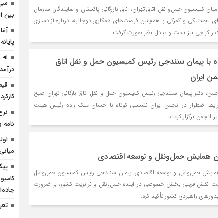
سی 
 کمیسیون حمل‌و نقل اتاق تهران، اتاق بازرگانی پاکستان و نمایندگان سازمان
بین ال
های لجستیکی و گمرکی و همچنین فرصت‌های همکاری دوجانبه، درباره آزادسازی
آغا
بندر کراچی نیز بحث و تبادل نظر صورت گرفت.
پایانه
◄ ر
ه با پیمان سنندجی رئیس کمیسیون حمل و نقل اتاق
درآمد 
جمن ایران
قیم
جمن، دکتر پیمان سنندجی رئیس کمیسیون حمل و نقل اتاق بازگانی تهران صبح
کارکرده 
رایط اضطرار در انجمن ایران نشستی کوتاه با احسان ملک زاده رئیس هیئت
نرخ
 انجمن برگزار کردند.
نامه ب
اول
میانی
همایش حمل‌ونقل و توسعه اقتصادی
پیگ
یش حمل‌ونقل و توسعه اقتصادی، پیمان سنندجی رئیس کمیسیون حمل‌ونقل
کامیو
اهمیت نقش‌آفرینی بخش خصوصی در آینده حمل‌ونقل و ترانزیت کشور، بر ضرورت
جاده‌
دورهای راهبردی کشور تأکید کرد.
تعرف