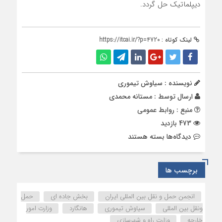
دیپلماتیک حل گردد.
لینک کوتاه :
https://itcai.ir/?p=4720
نویسنده : سیاوش تیموری
ارسال توسط :
مستانه محمدی
منبع : روابط عمومی
473 بازدید
برای
دیدگاه‌ها
بسته هستند
بخش
جاده
ای
برچسب ها
جزو
قویترین
انجمن حمل و نقل بین المللی ایران
بخش جاده ای
حمل
بخش
ونقل بین المللی
سیاوش تیموری
هانگارد
وزارت امور
های
خارجه
وزارت راه و شهرسازی