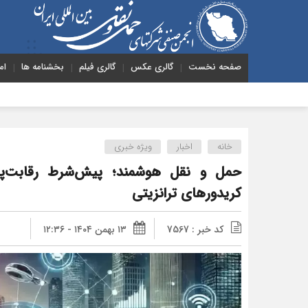
صفحه نخست
گالری عکس
گالری فیلم
بخشنامه ها
ام
هشدار به دول
خانه
اخبار
ویژه خبری
حمل و نقل هوشمند؛ پیش‌شرط رقابت‌پذ
کریدورهای ترانزیتی
کد خبر : 7567
۱۳ بهمن ۱۴۰۴ - ۱۲:۳۶