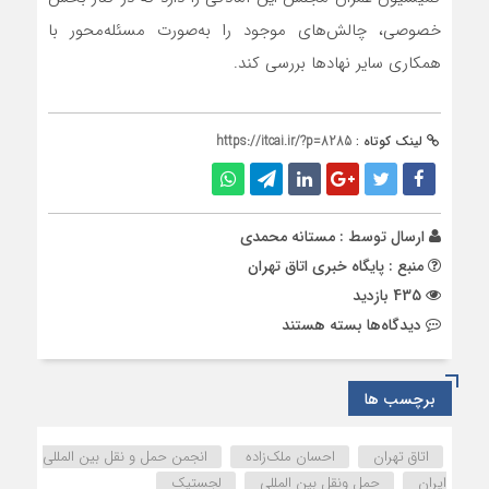
خصوصی، چالش‌های موجود را به‌صورت مسئله‌محور با
همکاری سایر نهادها بررسی کند.
لینک کوتاه :
https://itcai.ir/?p=8285
ارسال توسط :
مستانه محمدی
منبع : پایگاه خبری اتاق تهران
435 بازدید
برای
دیدگاه‌ها
بسته هستند
ضرورت
یکپارچه‌‌سازی
حکمرانی
برچسب ها
لجستیک
در
اتاق تهران
احسان ملک‌زاده
انجمن حمل و نقل بین المللی
کشور
ایران
حمل ونقل بین المللی
لجستیک