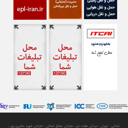
نشانی : تهران ، میدان هفت تیر ، خیابان مفتح شمالی ، خیابان شهید ملایری پور ،