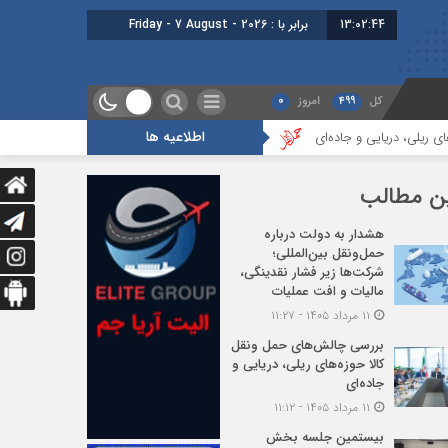
13:02:45
برابر با : Friday - 7 August - 2026
کل
499
امروز
0
اطلاعیه ها
 جاده‌ای
بیستمین جلسه بخش فورواردری در انجمن ایران برگزار شد
ه
ن مطالب
هشدار به دولت درباره
حمل‌ونقل بین‌المللی؛
شرکت‌ها زیر فشار نقدینگی،
مالیات و افت عملیات
۱۱ مرداد ۱۴۰۵ - ۱۱:۲۷
بررسی چالش‌های حمل ونقل
کالا حوزه‌های ریلی، دریایی و
جاده‌ای
۱۱ مرداد ۱۴۰۵ - ۱۱:۱۲
بیستمین جلسه بخش