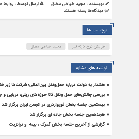
نویسنده : مجید خیاطی مطلق
ارسال توسط :
روابط ع
برای
دیدگاه‌ها
بسته هستند
یک‌جانبه‌گری
اتاق
برچسب ها
بازرگانی؛
افزایش
۱۲۰٪
افزایش نرخ کارنه تیر
مجید خیاطی مطلق
کارنه‌تیر،
صنعت
ترانزیت
نوشته های مشابه
را
فلج
هشدار به دولت درباره حمل‌ونقل بین‌المللی؛ شرکت‌ها زیر فش
می
کند
بررسی چالش‌های حمل ونقل کالا حوزه‌های ریلی، دریایی و جا
بیستمین جلسه بخش فورواردری در انجمن ایران برگزار شد
هجدهمین جلسه بخش جاده ای برگزار شد
گزارشی از آخرین جلسه بخش گمرک ، بیمه و ترانزیت