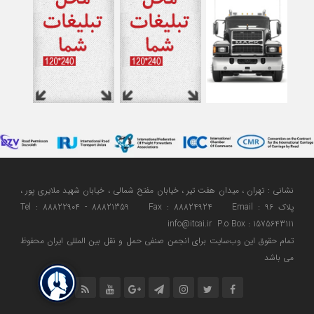
نشانی : تهران ، میدان هفت تیر ، خیابان مفتح شمالی ، خیابان شهید ملایری پور ،
پلاک 96 Tel : 88822904 - 88821359 Fax : 88824924 Email :
info@itcai.ir P.o Box : 1575643111
تمام حقوق اين وب‌سايت برای انجمن صنفی حمل و نقل بین المللی ایران محفوظ
می باشد