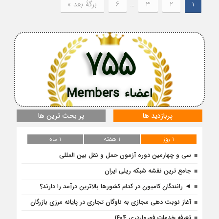
1
2
3
…
6
برگهٔ بعد »
755
اعضاء Members
پربازدید ها
پر بحث ترین ها
1 روز
1 هفته
1 ماه
سی و چهارمین دوره آزمون حمل و نقل بین المللی
جامع ترین نقشه شبکه ریلی ایران
◄ رانندگان کامیون در کدام کشورها بالاترین درآمد را دارند؟
آغاز نوبت دهی مجازی به ناوگان تجاری در پایانه مرزی بازرگان
تعرفه خدمات فورواردری ۱۴۰4