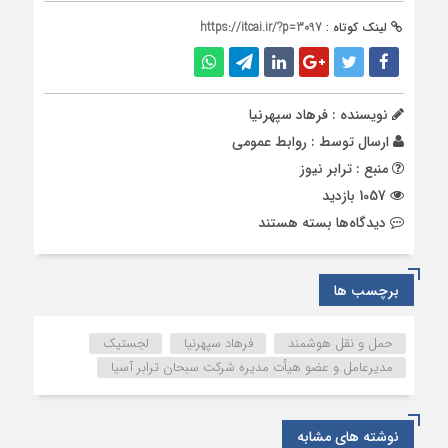
لینک کوتاه :
https://itcai.ir/?p=3097
نویسنده : فرهاد سپهرنیا
ارسال توسط :
روابط عمومی
منبع : ترابر نیوز
1057 بازدید
برای
دیدگاه‌ها
بسته هستند
عدم
ثبات
ارز،
برچسب ها
بزرگترین
چالش
حمل و نقل هوشمند
فرهاد سپهرنیا
لجستیک
شرکت‌های
مدیرعامل و عضو هیأت مدیره شرکت سبحان ترابر آسیا
لجستیک
نوشته های مشابه