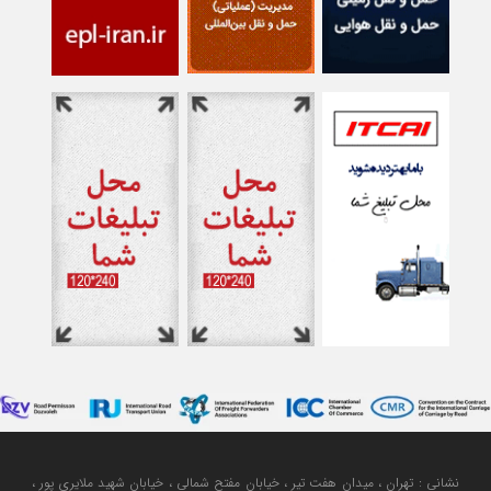
نشانی : تهران ، میدان هفت تیر ، خیابان مفتح شمالی ، خیابان شهید ملایری پور ،