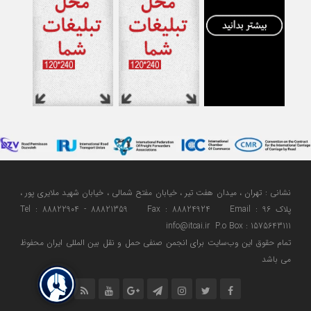
نشانی : تهران ، میدان هفت تیر ، خیابان مفتح شمالی ، خیابان شهید ملایری پور ،
پلاک 96 Tel : 88822904 - 88821359 Fax : 88824924 Email :
info@itcai.ir P.o Box : 1575643111
تمام حقوق اين وب‌سايت برای انجمن صنفی حمل و نقل بین المللی ایران محفوظ
می باشد